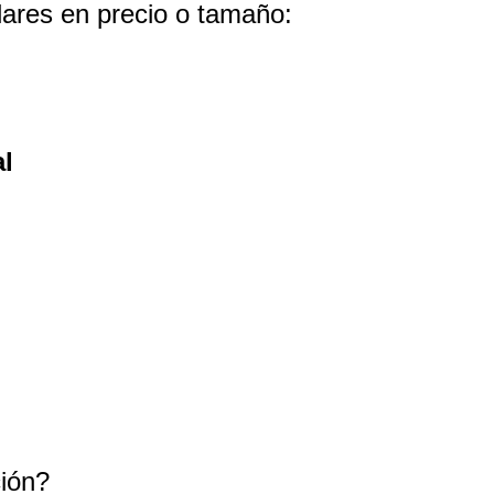
lares en precio o tamaño:
al
ción?